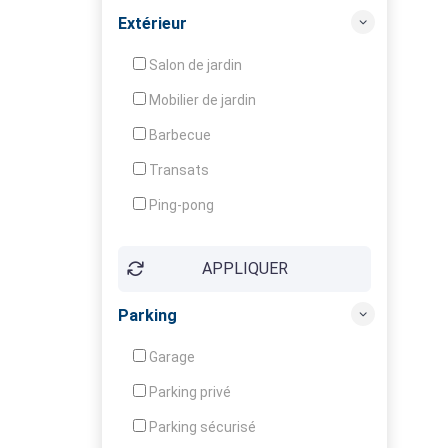
Balcon / Terrasse
Extérieur
Véranda
Salon de jardin
Local à ski
Mobilier de jardin
Climatisation
Barbecue
Ventilateur
Transats
Ping-pong
Baby-foot
APPLIQUER
Jeux d'enfants
Parking
Garage
Parking privé
Parking sécurisé