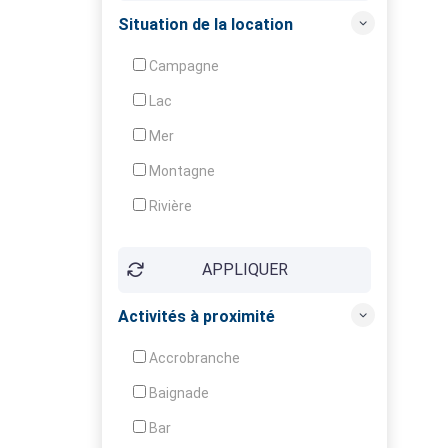
Crèche
Situation de la location
Club enfants
Campagne
Animation
Lac
Mer
Montagne
Rivière
Village
APPLIQUER
Ville
Activités à proximité
Accrobranche
Baignade
Bar