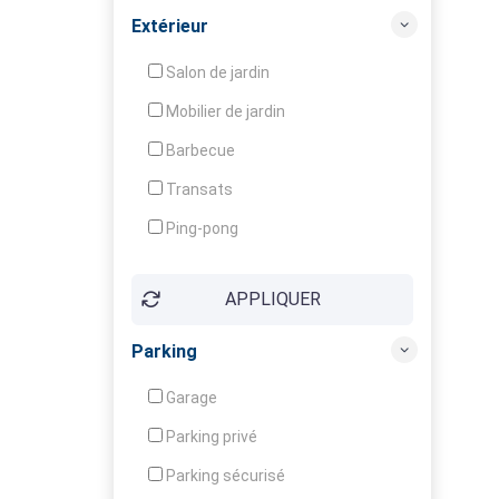
Balcon / Terrasse
Extérieur
Véranda
Salon de jardin
Local à ski
Mobilier de jardin
Climatisation
Barbecue
Ventilateur
Transats
Ping-pong
Baby-foot
APPLIQUER
Jeux d'enfants
Parking
Garage
Parking privé
Parking sécurisé