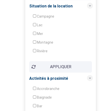
Crèche
Situation de la location
Club enfants
Campagne
Animation
Lac
Mer
Montagne
Rivière
Village
APPLIQUER
Ville
Activités à proximité
Accrobranche
Baignade
Bar